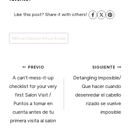
Like this post? Share it with others!
Tags
#
#ScentSavings #shop #cbias
de
Entradas:
NAVEGACIÓN
PREVIO
SIGUIENTE
A can’t-mess-it-up
Detangling Imposible/
DE
checklist for your very
Que hacer cuando
first Salon Visit /
desenredar el cabello
ENTRADAS
Puntos a tomar en
rizado se vuelve
cuenta antes de tu
imposible
primera visita al salon