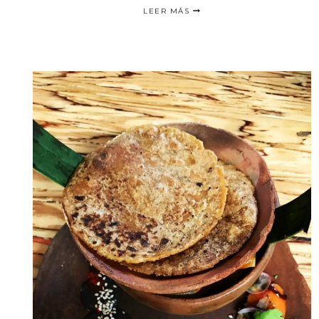
TOUR
LEER MÁS
GASTRONÓMICO
EN
LONDRES:
PUBS
HISTÓRICOS
ESCONDIDOS