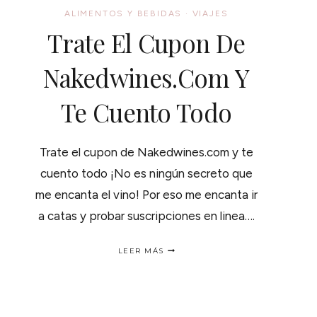
ALIMENTOS Y BEBIDAS
·
VIAJES
Trate El Cupon De
Nakedwines.com Y
Te Cuento Todo
Trate el cupon de Nakedwines.com y te
cuento todo ¡No es ningún secreto que
me encanta el vino! Por eso me encanta ir
a catas y probar suscripciones en linea….
TRATE
LEER MÁS
EL
CUPON
DE
NAKEDWINES.COM
Y