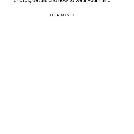
photos, details and how to wear your hair…
TEMECULA
LEER MÁS
WINERIES
/
LOS
VIÑEDOS
DE
TEMECULA