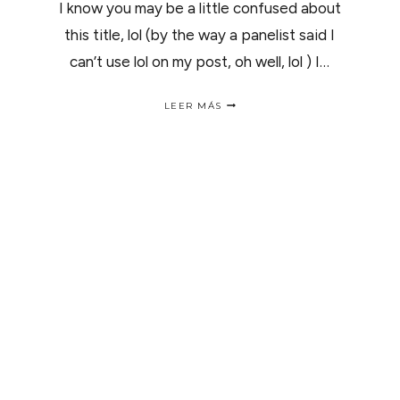
I know you may be a little confused about
this title, lol (by the way a panelist said I
can’t use lol on my post, oh well, lol ) I…
DRINKING
LEER MÁS
MY
WAY
TO
A
CONFERENCE
#LALLBLOG13
/
4
BEBIDAS
ÚNICAS
EN
SU
CLASE