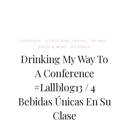
TORRE
EIFFEL:
MI
EXPERIENCIA
CLEANSER
·
CURLY GIRL TRAVEL
·
DRINKS
·
FOOD & WINE
·
RESEÑAS
Drinking My Way To
A Conference
#lallblog13 / 4
Bebidas Únicas En Su
Clase