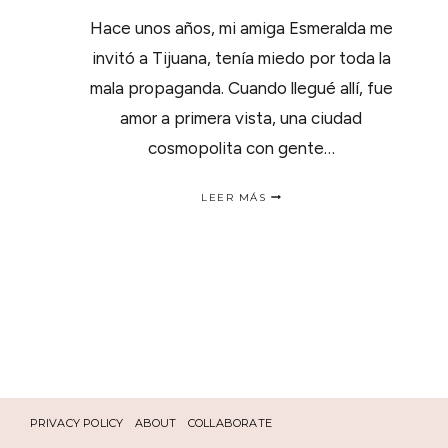
Hace unos años, mi amiga Esmeralda me
invitó a Tijuana, tenía miedo por toda la
mala propaganda. Cuando llegué allí, fue
amor a primera vista, una ciudad
cosmopolita con gente…
EL
LEER MÁS
SECRETO
GASTRONÓMICO
MEJOR
GUARDADO
DE
TIJUANA
PRIVACY POLICY
ABOUT
COLLABORATE