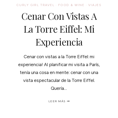
CURLY GIRL TRAVEL
·
FOOD & WINE
·
VIAJES
Cenar Con Vistas A
La Torre Eiffel: Mi
Experiencia
Cenar con vistas a la Torre Eiffel: mi
experiencia! Al planificar mi visita a París,
tenía una cosa en mente: cenar con una
vista espectacular de la Torre Eiffel.
Quería…
CENAR
LEER MÁS
CON
VISTAS
A
LA