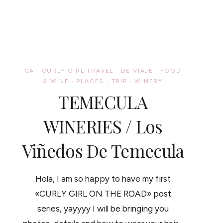
TE
CUENTO
TODO
CA
·
CURLY GIRL TRAVEL
·
DE VIAJE
·
FOOD
& WINE
·
PLACES
·
TRIP
·
WINERY
TEMECULA
WINERIES / Los
Viñedos De Temecula
Hola, I am so happy to have my first
«CURLY GIRL ON THE ROAD» post
series, yayyyy I will be bringing you