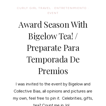
CURLY GIRL TRAVEL
·
ENTRETENIMIENTO
·
EVENT
Award Season With
Bigelow Tea! /
Preparate Para
Temporada De
Premios
I was invited to the event by Bigelow and
Collective Bias, all opinions and pictures are
my own, feel free to pin it. Celebrities, gifts,
tea? Count me in, lol,…