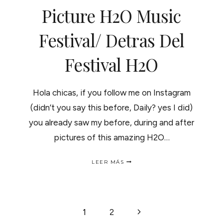
Picture H2O Music
Festival/ Detras Del
Festival H2O
Hola chicas, if you follow me on Instagram
(didn’t you say this before, Daily? yes I did)
you already saw my before, during and after
pictures of this amazing H2O…
A
LEER MÁS
BEHIND-
THE-
SCENES
PICTURE
H2O
NAVEGACIÓN
Siguiente
1
2
MUSIC
FESTIVAL/