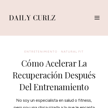
Saltar
al
Contenido
ENTRETENIMIENTO
·
NATURAL FIT
Cómo Acelerar La
Recuperación Después
Del Entrenamiento
No soy un especialista en salud o fitness,
pero soy una chica rizada a la que le encanta