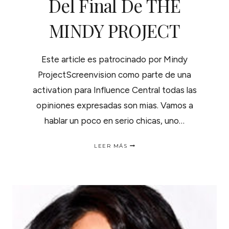
Del Final De THE
MINDY PROJECT
Este article es patrocinado por Mindy
ProjectScreenvision como parte de una
activation para Influence Central todas las
opiniones expresadas son mias. Vamos a
hablar un poco en serio chicas, uno…
ACOMPAÑAME
LEER MÁS
A
UN
PROYECCIÓN
EXCLUSIVA
DEL
FINAL
DE
THE
MINDY