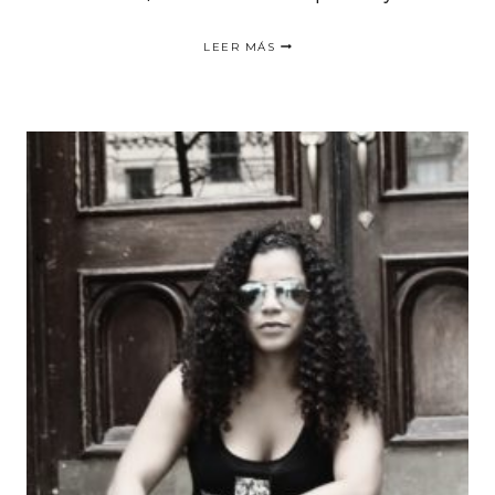
WIN
LEER MÁS
A
VIP
EXPERIENCE
WITH
BECKY
G
|
GANA
UNA
EXPERIENCIA
VIP
CON
BECKY
G.