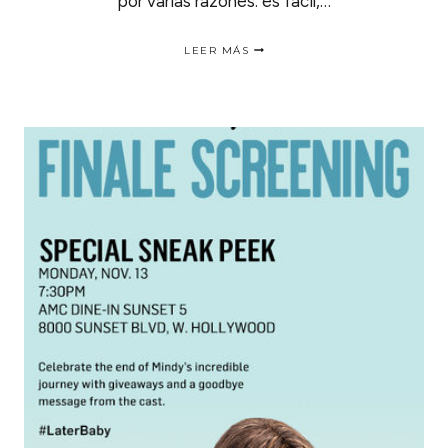
por varias razones: es fácil,…
AMAZON
LEER MÁS
LLEVÓ
LOS
LOCKERS
AL
FESTIVAL
DE
COACHELLA
Y
FUE
INCREIBLE