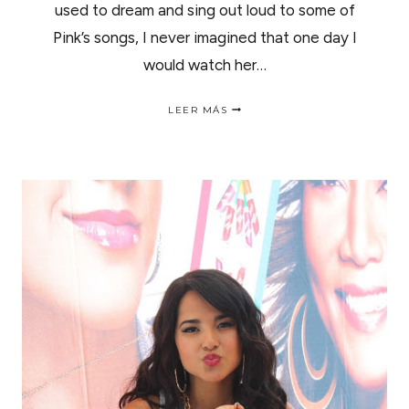
used to dream and sing out loud to some of
Pink’s songs, I never imagined that one day I
would watch her…
P!NK
LEER MÁS
"THE
TRUTH
ABOUT
LOVE"
TOUR
EXPERIENCE
/
MI
EXPERIENCIA
EN
EL
CONCIERTO
DE
P!NK