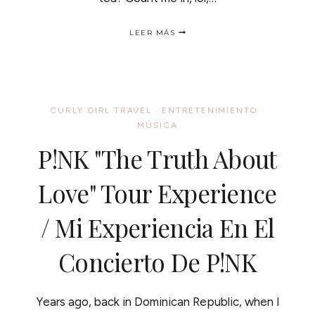
AWARD
LEER MÁS
SEASON
WITH
BIGELOW
TEA!
/
PREPARATE
CURLY GIRL TRAVEL
·
ENTRETENIMIENTO
·
PARA
MÚSICA
TEMPORADA
DE
P!NK "The Truth About
PREMIOS
Love" Tour Experience
/ Mi Experiencia En El
Concierto De P!NK
Years ago, back in Dominican Republic, when I