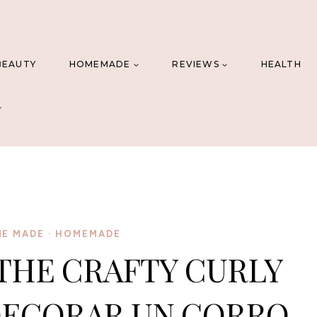
BEAUTY
HOMEMADE
REVIEWS
HEALTH
E MADE
·
HOMEMADE
 THE CRAFTY CURLY
DECORAR UN GORRO