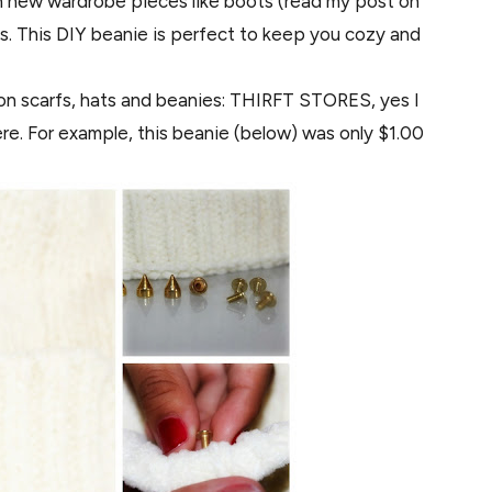
th new wardrobe pieces like boots (read my post on
ts. This DIY beanie is perfect to keep you cozy and
 on scarfs, hats and beanies: THIRFT STORES, yes I
ere. For example, this beanie (below) was only $1.00