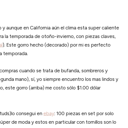
 y aunque en California aún el clima esta super caliente
ara la temporada de oto
ñ
o-invierno, con piezas claves,
al
). Este gorro hecho (decorado) por mi es perfecto
la temporada.
 compras cuando se trata de bufanda, sombreros y
unda mano), sí, yo siempre encuentro los mas lindos y
lo, este gorro (arriba) me costo sólo $1.00 dólar
tuds)​​lo consegui en
ebay
:
100 piezas en set por solo
úper de moda y estos en particular con tornillos son lo