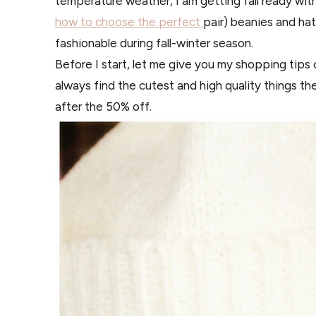
temperature weather, I am getting fall ready wi
how to choose the perfect
pair) beanies and ha
fashionable during fall-winter season.
Before I start, let me give you my shopping tips
always find the cutest and high quality things th
after the 50% off.