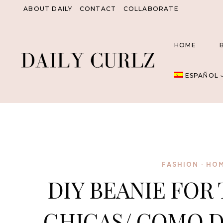
Saltar
ABOUT DAILY
CONTACT
COLLABORATE
al
Contenido
HOME
ESPAÑOL
FASHION
·
HOM
DIY BEANIE FOR
CHICAS/ COMO 