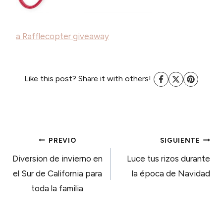
a Rafflecopter giveaway
Like this post? Share it with others!
NAVEGACIÓN
PREVIO
SIGUIENTE
Diversion de invierno en
Luce tus rizos durante
DE
el Sur de California para
la época de Navidad
toda la familia
ENTRADAS