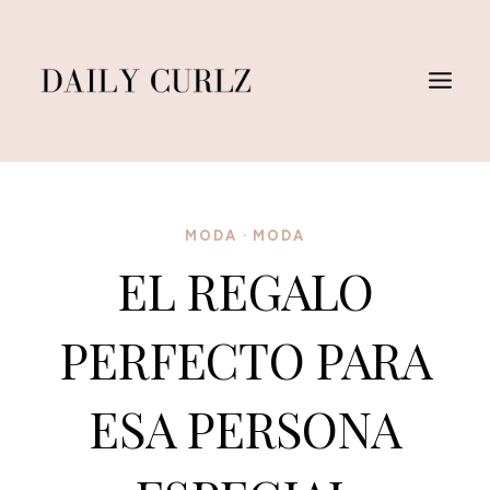
Saltar
al
Contenido
MODA
·
MODA
EL REGALO
PERFECTO PARA
ESA PERSONA