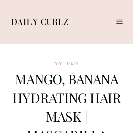
Saltar
al
Contenido
DIY
·
HAIR
MANGO, BANANA
HYDRATING HAIR
MASK |