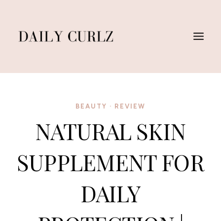
Saltar
al
Contenido
BEAUTY
·
REVIEW
NATURAL SKIN
SUPPLEMENT FOR
DAILY