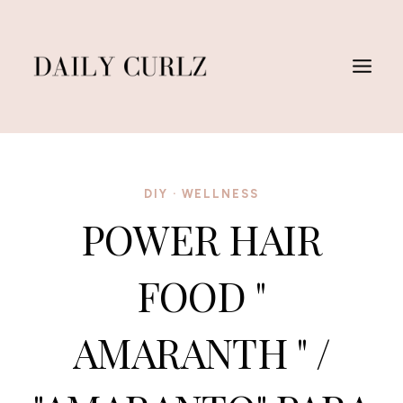
Saltar
al
Contenido
DIY
·
WELLNESS
POWER HAIR
FOOD "
AMARANTH " /