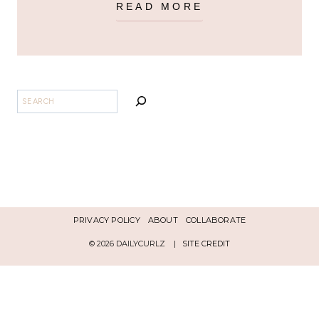
READ MORE
BUSCAR
PRIVACY POLICY
ABOUT
COLLABORATE
© 2026 DAILYCURLZ |
SITE CREDIT
Español
English