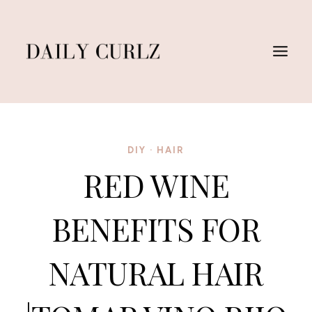
Saltar
al
Contenido
DIY
·
HAIR
RED WINE
BENEFITS FOR
NATURAL HAIR