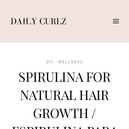
Saltar
al
Contenido
DIY
·
WELLNESS
SPIRULINA FOR
NATURAL HAIR
GROWTH /