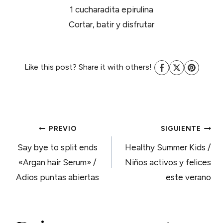
1 cucharadita epirulina
Cortar, batir y disfrutar
Like this post? Share it with others!
NAVEGACIÓN
PREVIO
SIGUIENTE
Say bye to split ends
Healthy Summer Kids /
DE
«Argan hair Serum» /
Niños activos y felices
Adios puntas abiertas
este verano
ENTRADAS