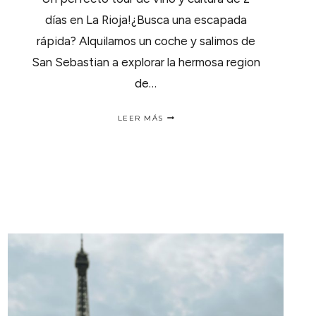
días en La Rioja!¿Busca una escapada
rápida? Alquilamos un coche y salimos de
San Sebastian a explorar la hermosa region
de…
UN
LEER MÁS
PERFECTO
TOUR
DE
VINO
Y
CULTURA
DE
2
DÍAS
EN
LA
RIOJA