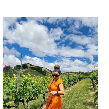
UN
DÍA
EN
TREN
DESDE
LONDRES
A
CANTERBURY