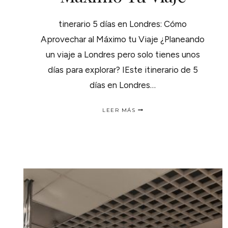
tinerario 5 días en Londres: Cómo
Aprovechar al Máximo tu Viaje ¿Planeando
un viaje a Londres pero solo tienes unos
días para explorar? IEste itinerario de 5
días en Londres…
ITINERARIO
LEER MÁS
5
DÍAS
EN
LONDRES:
CÓMO
APROVECHAR
AL
MÁXIMO
TU
VIAJE