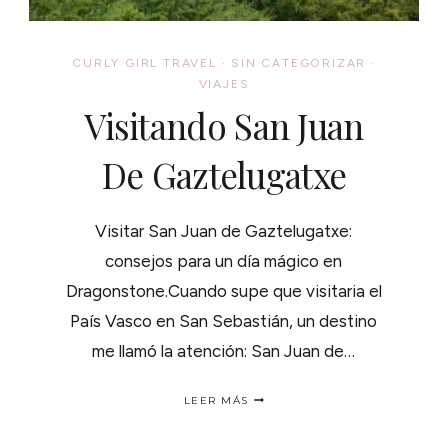
CURLY GIRL TRAVEL
·
SIN CATEGORIZAR
·
VIAJES
Visitando San Juan
De Gaztelugatxe
Visitar San Juan de Gaztelugatxe:
consejos para un día mágico en
Dragonstone.Cuando supe que visitaria el
País Vasco en San Sebastián, un destino
me llamó la atención: San Juan de…
VISITANDO
LEER MÁS
SAN
JUAN
DE