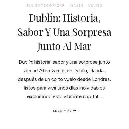
SIN CATEGORIZAR
·
VIAJES
·
VIAJES
Dublín: Historia,
Sabor Y Una Sorpresa
Junto Al Mar
Dublín: historia, sabor y una sorpresa junto
al mar! Aterrizamos en Dublín, Irlanda,
después de un corto vuelo desde Londres,
listos para vivir unos días inolvidables
explorando esta vibrante capital….
DUBLÍN:
LEER MÁS
HISTORIA,
SABOR
Y
UNA