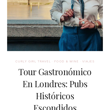
CURLY GIRL TRAVEL
·
FOOD & WINE
·
VIAJES
Tour Gastronómico
En Londres: Pubs
Históricos
Escondidos