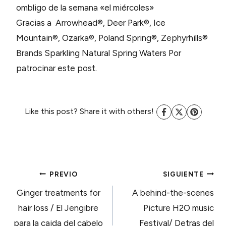
ombligo de la semana «el miércoles»
Gracias a Arrowhead®, Deer Park®, Ice
Mountain®, Ozarka®, Poland Spring®, Zephyrhills®
Brands Sparkling Natural Spring Waters Por
patrocinar este post.
Like this post? Share it with others!
NAVEGACIÓN
PREVIO
SIGUIENTE
Ginger treatments for
A behind-the-scenes
DE
hair loss / El Jengibre
Picture H2O music
para la caida del cabelo
Festival/ Detras del