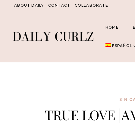
Saltar
ABOUT DAILY
CONTACT
COLLABORATE
al
Contenido
HOME
ESPAÑOL
SIN C
TRUE LOVE |