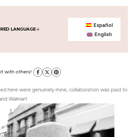
Español
IRED LANGUAGE
English
 it with others!
sed here were genuinely mine, collaboration was paid to
 and Walmart