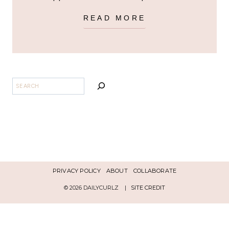
READ MORE
BUSCAR
PRIVACY POLICY
ABOUT
COLLABORATE
© 2026 DAILYCURLZ |
SITE CREDIT
Español
English