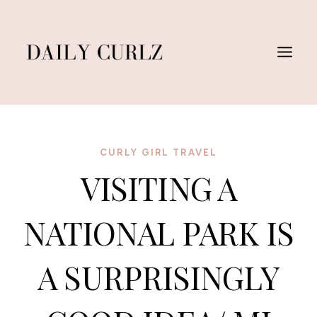
Saltar
al
Contenido
CURLY GIRL TRAVEL
VISITING A
NATIONAL PARK IS
A SURPRISINGLY