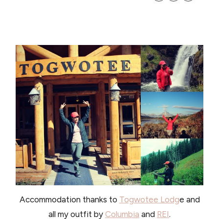
Accommodation thanks to
Togwotee Lodg
e and
all my outfit by
Columbia
and
REI
.