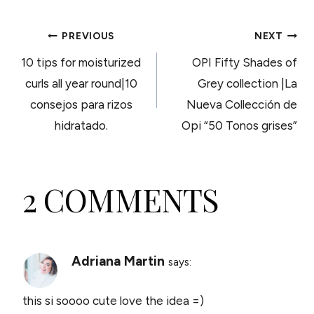
POST
PREVIOUS
NEXT
10 tips for moisturized
OPI Fifty Shades of
NAVIGATION
curls all year round|10
Grey collection |La
consejos para rizos
Nueva Collección de
hidratado.
Opi “50 Tonos grises”
2 COMMENTS
Adriana Martin
says:
this si soooo cute love the idea =)