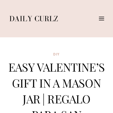
Skip
to
content
DIY
EASY VALENTINE’S
GIFT IN A MASON
JAR | REGALO