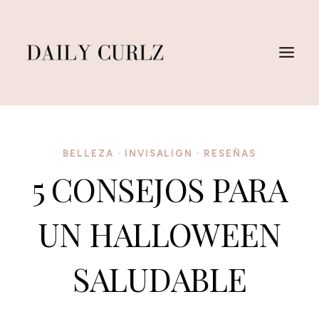
Saltar
al
Contenido
BELLEZA
·
INVISALIGN
·
RESEÑAS
5 CONSEJOS PARA
UN HALLOWEEN
SALUDABLE