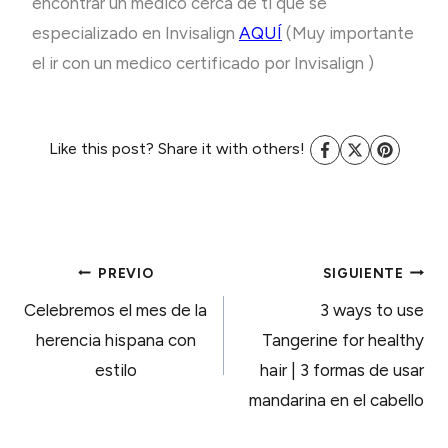
encontrar un médico cerca de ti que se
especializado en Invisalign
AQUÍ
(Muy importante
el ir con un medico certificado por Invisalign )
Like this post? Share it with others!
NAVEGACIÓN
PREVIO
SIGUIENTE
Celebremos el mes de la
3 ways to use
DE
herencia hispana con
Tangerine for healthy
estilo
hair | 3 formas de usar
ENTRADAS
mandarina en el cabello