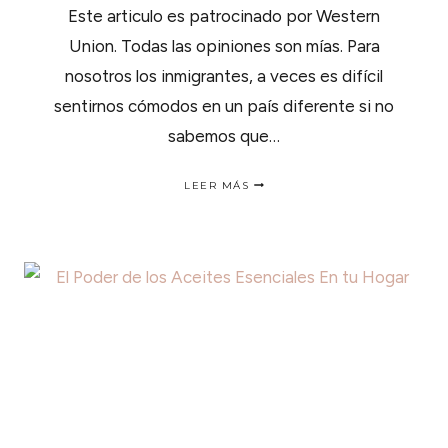
Este articulo es patrocinado por Western
Union. Todas las opiniones son mías. Para
nosotros los inmigrantes, a veces es difícil
sentirnos cómodos en un país diferente si no
sabemos que…
COMO
LEER MÁS
MANTENER
CONTACTO
CON
FAMILIARES
DESDE
EL
EXTRANJERO