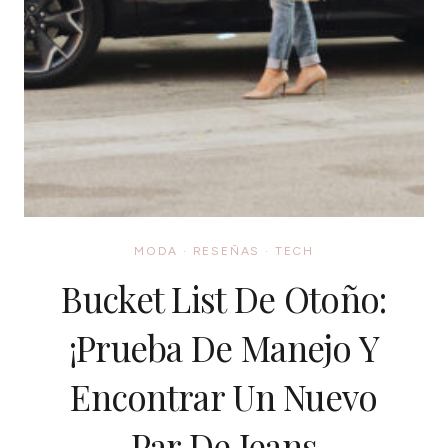
MODA
·
RESEÑAS
·
TECH
Bucket List De Otoño:
¡Prueba De Manejo Y
Encontrar Un Nuevo
Par De Jeans