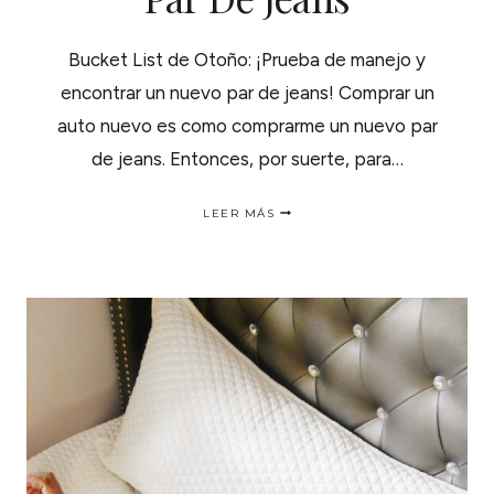
Bucket List de Otoño: ¡Prueba de manejo y
encontrar un nuevo par de jeans! Comprar un
auto nuevo es como comprarme un nuevo par
de jeans. Entonces, por suerte, para…
BUCKET
LEER MÁS
LIST
DE
OTOÑO:
¡PRUEBA
DE
MANEJO
Y
ENCONTRAR
UN
NUEVO
PAR
DE
JEANS