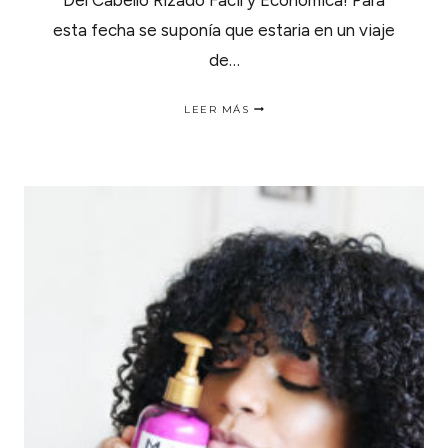
Del Cabello Rizado Facil y Economica! Para
esta fecha se suponía que estaria en un viaje
de…
RUTINA
LEER MÁS
DEL
CABELLO
RIZADO
FACIL
Y
ECONOMICA