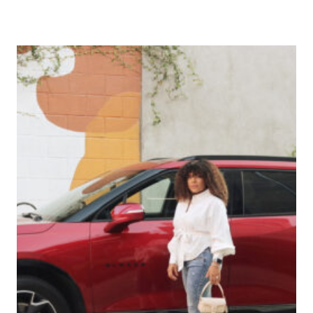
UN
PICUZZI?
PROS
Y
CONS