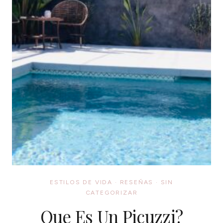
ESTILOS DE VIDA
·
RESEÑAS
·
SIN
CATEGORIZAR
Que Es Un Picuzzi?