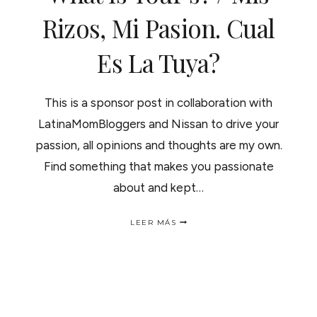
Rizos, Mi Pasion. Cual
Es La Tuya?
This is a sponsor post in collaboration with
LatinaMomBloggers and Nissan to drive your
passion, all opinions and thoughts are my own.
Find something that makes you passionate
about and kept…
MY
LEER MÁS
HAIR,
MY
PASSION.
WHAT
IS
YOUR’S?
/