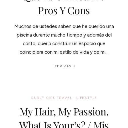
Pros Y Cons
Muchos de ustedes saben que he querido una
piscina durante mucho tiempo y además del
costo, quería construir un espacio que
coincidiera con mi estilo de vida y de mi…
QUE
LEER MÁS
ES
UN
PICUZZI?
PROS
Y
CONS
CURLY GIRL TRAVEL
·
LIFESTYLE
My Hair, My Passion.
What Is Your’s? / Mis