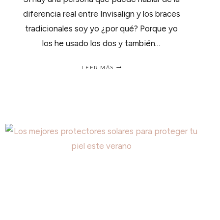
diferencia real entre Invisalign y los braces
tradicionales soy yo ¿por qué? Porque yo
los he usado los dos y también…
MI
LEER MÁS
EXPERIENCIA
CON
LOS
INVISALIGN
VS
BRACES