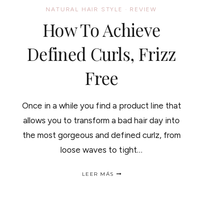
NATURAL HAIR STYLE
·
REVIEW
How To Achieve
Defined Curls, Frizz
Free
Once in a while you find a product line that
allows you to transform a bad hair day into
the most gorgeous and defined curlz, from
loose waves to tight…
HOW
LEER MÁS
TO
ACHIEVE
DEFINED
CURLS,
FRIZZ