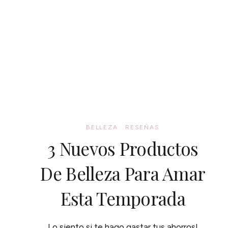
BELLEZA
·
RESEÑAS
3 Nuevos Productos
De Belleza Para Amar
Esta Temporada
Lo siento si te hago gastar tus ahorros!