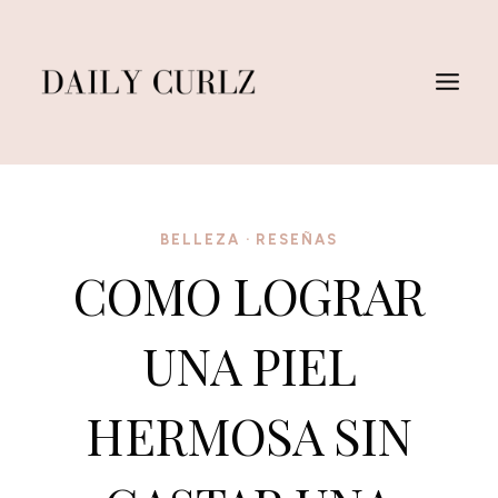
Saltar
al
Contenido
BELLEZA
·
RESEÑAS
COMO LOGRAR
UNA PIEL
HERMOSA SIN