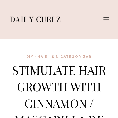
Saltar
al
Contenido
DIY
·
HAIR
·
SIN CATEGORIZAR
STIMULATE HAIR
GROWTH WITH
CINNAMON /