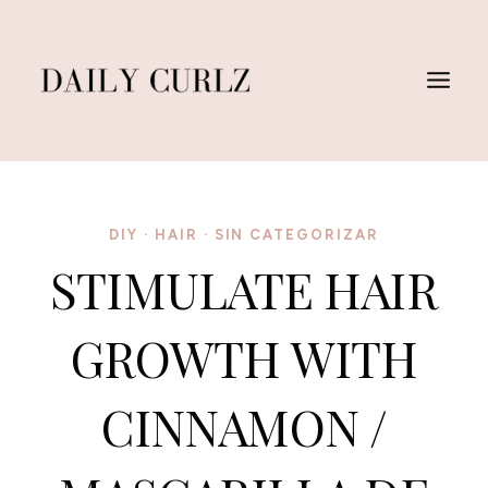
Skip
to
content
DIY
·
HAIR
·
SIN CATEGORIZAR
STIMULATE HAIR
GROWTH WITH
CINNAMON /