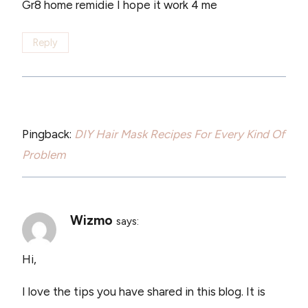
Gr8 home remidie I hope it work 4 me
Reply
Pingback:
DIY Hair Mask Recipes For Every Kind Of
Problem
Wizmo
says:
Hi,
I love the tips you have shared in this blog. It is