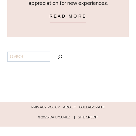
appreciation for new experiences.
READ MORE
SEARCH
PRIVACY POLICY
ABOUT
COLLABORATE
© 2026 DAILYCURLZ |
SITE CREDIT
Español
English