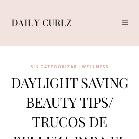
Skip
to
content
SIN CATEGORIZAR
·
WELLNESS
DAYLIGHT SAVING
BEAUTY TIPS/
TRUCOS DE