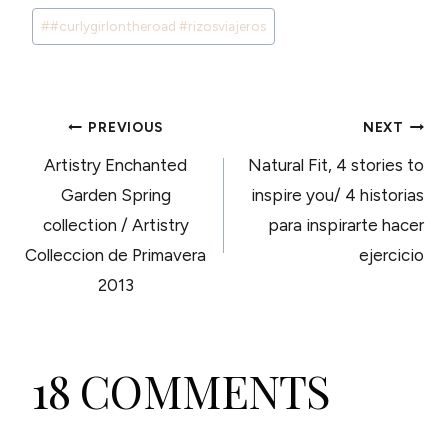
Post
#
#curlygirlontheroad #rizosviajeros
Tags:
POST
PREVIOUS
NEXT
Artistry Enchanted
Natural Fit, 4 stories to
NAVIGATION
Garden Spring
inspire you/ 4 historias
collection / Artistry
para inspirarte hacer
Colleccion de Primavera
ejercicio
2013
18 COMMENTS