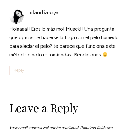
claudia
says:
Holaaaa!! Eres lo máximo! Muack!! Una pregunta
que opinas de hacerse la toga con el pelo húmedo
para alaciar el pelo? te parece que funciona este
método o no lo recomiendas.. Bendiciones
Reply
Leave a Reply
Your email address will not be published.
Required fields are