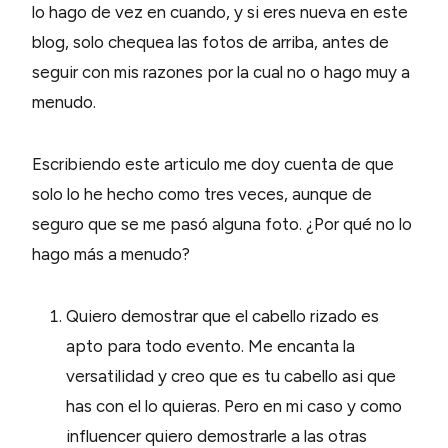
lo hago de vez en cuando, y si eres nueva en este
blog, solo chequea las fotos de arriba, antes de
seguir con mis razones por la cual no o hago muy a
menudo.
Escribiendo este articulo me doy cuenta de que
solo lo he hecho como tres veces, aunque de
seguro que se me pasó alguna foto. ¿Por qué no lo
hago más a menudo?
Quiero demostrar que el cabello rizado es
apto para todo evento. Me encanta la
versatilidad y creo que es tu cabello asi que
has con el lo quieras. Pero en mi caso y como
influencer quiero demostrarle a las otras