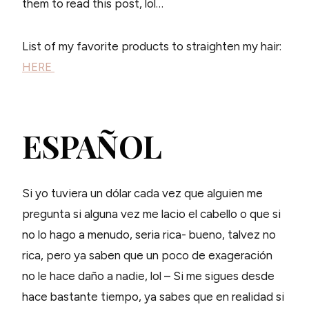
them to read this post, lol…
List of my favorite products to straighten my hair:
HERE
ESPAÑOL
Si yo tuviera un dólar cada vez que alguien me
pregunta si alguna vez me lacio el cabello o que si
no lo hago a menudo, seria rica- bueno, talvez no
rica, pero ya saben que un poco de exageración
no le hace daño a nadie, lol – Si me sigues desde
hace bastante tiempo, ya sabes que en realidad si