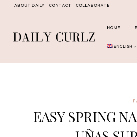
Skip
ABOUT DAILY
CONTACT
COLLABORATE
to
content
HOME
ENGLISH
F
EASY SPRING NA
UÑAS SUP