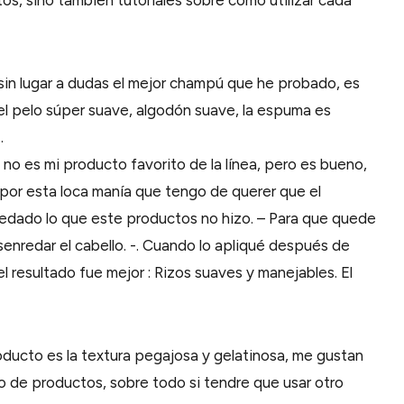
os, sino también tutoriales sobre cómo utilizar cada
 sin lugar a dudas el mejor champú que he probado, es
el pelo súper suave, algodón suave, la espuma es
.
o es mi producto favorito de la línea, pero es bueno,
, por esta loca manía que tengo de querer que el
dado lo que este productos no hizo. – Para que quede
senredar el cabello. -. Cuando lo apliqué después de
resultado fue mejor : Rizos suaves y manejables. El
oducto es la textura pegajosa y gelatinosa, me gustan
do de productos, sobre todo si tendre que usar otro