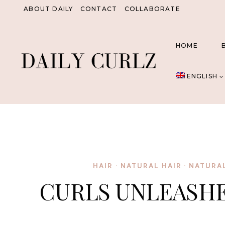
Skip
ABOUT DAILY
CONTACT
COLLABORATE
to
content
HOME
ENGLISH
HAIR
·
NATURAL HAIR
·
NATURA
CURLS UNLEASHE