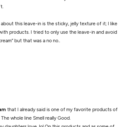
t.
about this leave-in is the sticky, jelly texture of it; I like
 with products. I tried to only use the leave-in and avoid
cream” but that was a no no..
eam
that I already said is one of my favorite products of
The whole line Smell really Good.
my daughters love, lol On this products and as some of