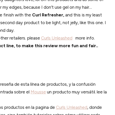
or my edges, because I don’t use gel on my hair…
e finish with the
Curl Refresher,
and this is my least
 second day product to be light, not jelly, like this one. I
ond day.
ther retailers. please
Curls Unleashed
more info.
 line, to make this review more fun and fair..
eseña de esta línea de productos, y la confusión
entrada sobre el
Mousse
un producto muy versátil. lee la
los productos en la pagina de
Curls Unleashed
, donde