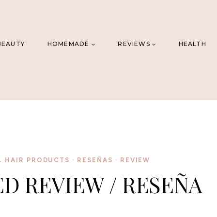
BEAUTY
HOMEMADE
REVIEWS
HEALTH
L HAIR PRODUCTS
·
RESEÑAS
·
REVIEW
D REVIEW / RESEÑA