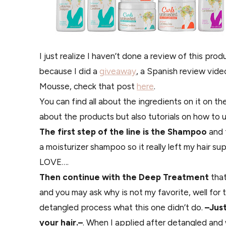
I just realize I haven’t done a review of this pr
because I did a
giveaway
, a Spanish review vide
Mousse, check that post
here
.
You can find all about the ingredients on it on th
about the products but also tutorials on how to 
The first step of the line is the Shampoo
and t
a moisturizer shampoo so it really left my hair sup
LOVE….
Then continue with the Deep Treatment
that
and you may ask why is not my favorite, well for 
detangled process what this one didn’t do.
–Jus
your hair.–
. When I applied after detangled and w