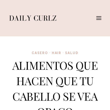
Saltar
al
Contenido
CASERO
·
HAIR
·
SALUD
ALIMENTOS QUE
HACEN QUE TU
CABELLO SE VEA