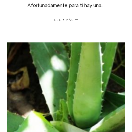
Afortunadamente para ti hay una…
LA
LEER MÁS
MANERA
MAS
NATURAL
DE
COMBATIR
LAS
ALERGIAS