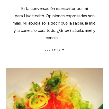
Esta conversación es escritor por mi
para LiveHealth. Opiniones expresadas son
mias. Mi abuela solía decir que la sábila, la miel
y la canela lo cura todo. ¿Gripe? sábila, miel y
canela –…
LA
LEER MÁS
SÁBILA,
MIEL
Y
CANELA
LO
CURA
TODO.