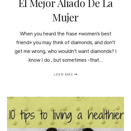
El Mejor Aliado De La
Mujer
When you heard the frase «women’s best
friend» you may think of diamonds, and don’t
get me wrong, who wouldn’t want diamonds? I
know I do , but sometimes -that…
WOMEN’S
LEER MÁS
BEST
FRIEND
|
EL
MEJOR
ALIADO
DE
LA
MUJER