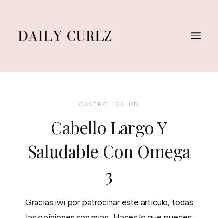
Saltar
al
Contenido
CASERO
·
SALUD
Cabello Largo Y
Saludable Con Omega
3
Gracias iwi por patrocinar este artículo, todas
las opiniones son mias. Haces lo que puedes