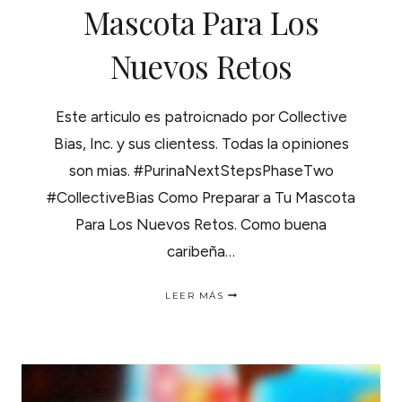
Mascota Para Los
Nuevos Retos
Este articulo es patroicnado por Collective
Bias, Inc. y sus clientess. Todas la opiniones
son mias. #PurinaNextStepsPhaseTwo
#CollectiveBias Como Preparar a Tu Mascota
Para Los Nuevos Retos. Como buena
caribeña…
COMO
LEER MÁS
PREPARAR
A
TU
MASCOTA
PARA
LOS
NUEVOS