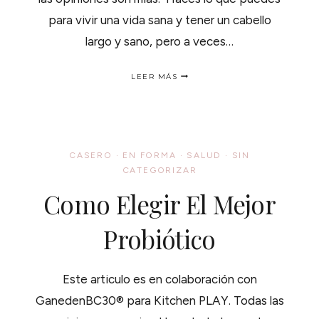
para vivir una vida sana y tener un cabello
largo y sano, pero a veces…
CABELLO
LEER MÁS
LARGO
Y
SALUDABLE
CON
OMEGA
3
CASERO
·
EN FORMA
·
SALUD
·
SIN
CATEGORIZAR
Como Elegir El Mejor
Probiótico
Este articulo es en colaboración con
GanedenBC30® para Kitchen PLAY. Todas las