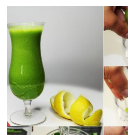
TU
CABELLO
SE
VEA
OPACO