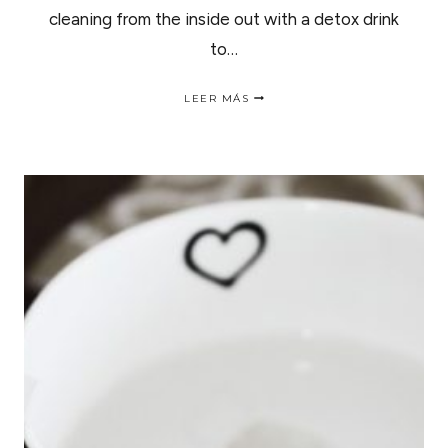
cleaning from the inside out with a detox drink
to…
DETOX
LEER MÁS
DRINK:
SWEET
SPINACH
|
DETOX
DE
ESPINACA