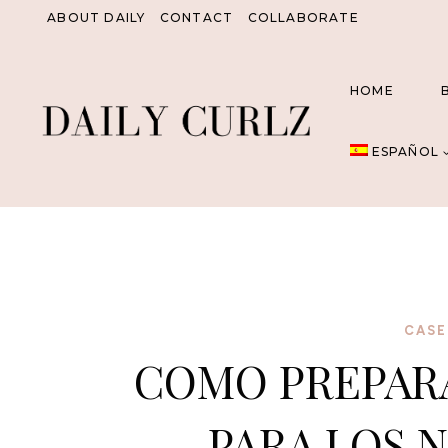
Saltar
ABOUT DAILY
CONTACT
COLLABORATE
al
Contenido
HOME
ESPAÑOL
CAS
COMO PREPARA
PARA LOS 