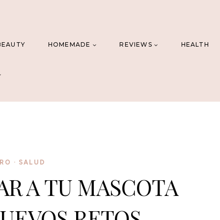
BEAUTY
HOMEMADE
REVIEWS
HEALTH
ERO
·
SALUD
R A TU MASCOTA
NUEVOS RETOS