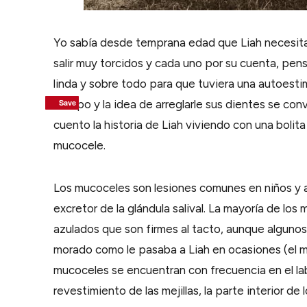
Yo sabía desde temprana edad que Liah necesita
salir muy torcidos y cada uno por su cuenta, pen
linda y sobre todo para que tuviera una autoestim
tiempo y la idea de arreglarle sus dientes se con
Save
Save
Save
Save
cuento la historia de Liah viviendo con una bolita
mucocele.
Los mucoceles son lesiones comunes en niños y a
excretor de la glándula salival. La mayoría de lo
azulados que son firmes al tacto, aunque algunos
morado como le pasaba a Liah en ocasiones (el m
mucoceles se encuentran con frecuencia en el lab
revestimiento de las mejillas, la parte interior de 