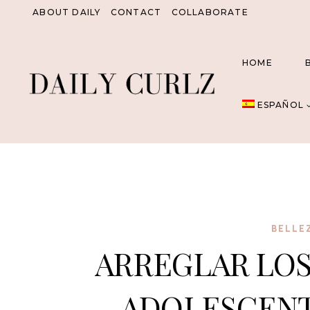
Saltar
ABOUT DAILY
CONTACT
COLLABORATE
al
Contenido
HOME
ESPAÑOL
BELLE
ARREGLAR LOS
ADOLESCENT