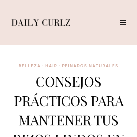
Saltar
al
Contenido
BELLEZA
·
HAIR
·
PEINADOS NATURALES
CONSEJOS
PRÁCTICOS PARA
MANTENER TUS