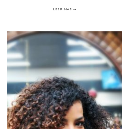
5
LEER MÁS
COSAS
QUE
DEBES
SABER
ANTES
DE
CORTARTE
EL
CABELLO