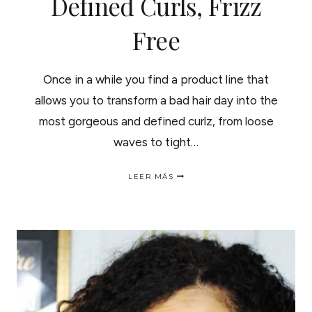
Defined Curls, Frizz
Free
Once in a while you find a product line that
allows you to transform a bad hair day into the
most gorgeous and defined curlz, from loose
waves to tight…
HOW
LEER MÁS
TO
ACHIEVE
DEFINED
CURLS,
FRIZZ
FREE