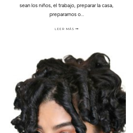
sean los niños, el trabajo, preparar la casa,
prepararnos o…
3
LEER MÁS
FORMAS
DE
RELAJARSE
Y
DISFRUTAR
LAS
FIESTAS
DE
NAVIDAD