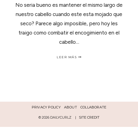
No seria bueno es mantener el mismo largo de
nuestro cabello cuando este esta mojado que
seco? Parece algo imposible, pero hoy les
traigo como combatir el encogimiento en el
cabello…
COMO
LEER MÁS
COMBATIR
EL
ENCOGIMIENTO
EN
EL
CABELLO
RIZADO
PRIVACY POLICY
ABOUT
COLLABORATE
© 2026 DAILYCURLZ |
SITE CREDIT
Español
English