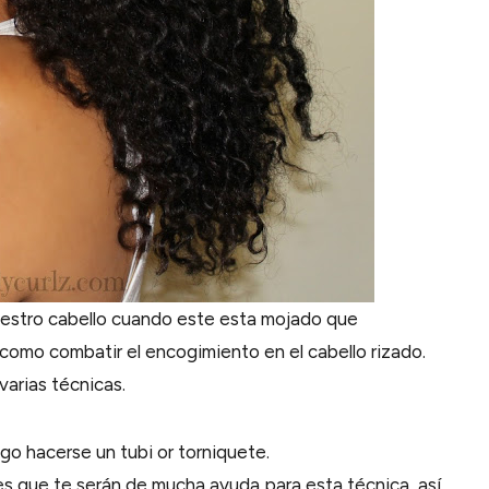
uestro cabello cuando este esta mojado que
 como combatir el encogimiento en el cabello rizado.
varias técnicas.
go hacerse un tubi or torniquete.
les que te serán de mucha ayuda para esta técnica, así