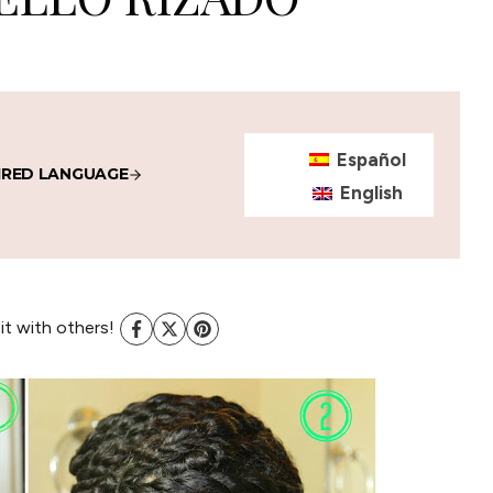
Español
IRED LANGUAGE
English
 it with others!