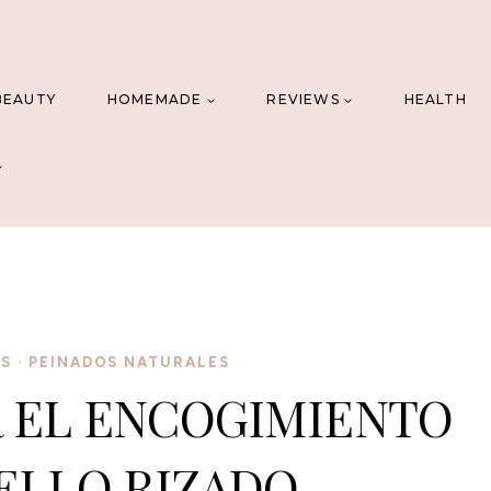
BEAUTY
HOMEMADE
REVIEWS
HEALTH
OS
·
PEINADOS NATURALES
 EL ENCOGIMIENTO
ELLO RIZADO