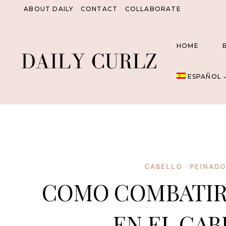
Saltar
ABOUT DAILY
CONTACT
COLLABORATE
al
Contenido
HOME
ESPAÑOL
CABELLO
·
PEINAD
COMO COMBATIR
EN EL CAB