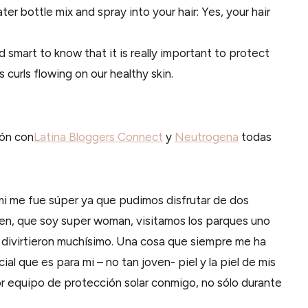
ter bottle mix and spray into your hair: Yes, your hair
d smart to know that it is really important to protect
 curls flowing on our healthy skin.
ón con
Latina Bloggers Connect
y
Neutrogena
todas
 mi me fue súper ya que pudimos disfrutar de dos
en, que soy super woman, visitamos los parques uno
se divirtieron muchísimo. Una cosa que siempre me ha
cial que es para mi – no tan joven- piel y la piel de mis
or equipo de protección solar conmigo, no sólo durante