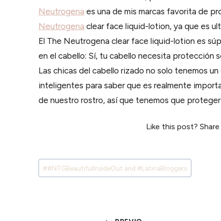
Neutrogena
es una de mis marcas favorita de pro
Neutrogena
clear face liquid-lotion, ya que es ul
El The Neutrogena clear face liquid-lotion es sú
en el cabello: Sí, tu cabello necesita protección s
Las chicas del cabello rizado no solo tenemos u
inteligentes para saber que es realmente importan
de nuestro rostro, así que tenemos que proteger e
Like this post? Share
Tags
#
#NTGBeautifulInsideOut and #LatinaBloggers
de
Entradas: