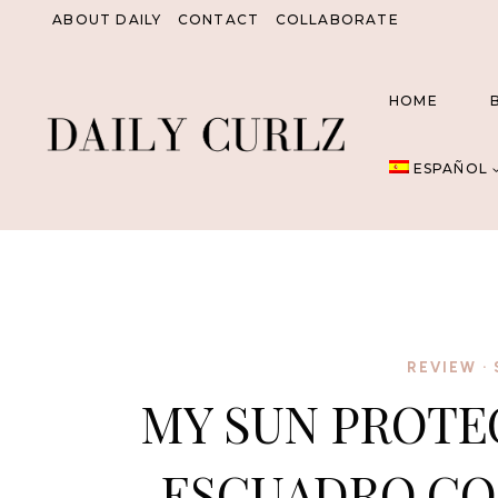
Saltar
ABOUT DAILY
CONTACT
COLLABORATE
al
Contenido
HOME
ESPAÑOL
REVIEW
·
MY SUN PROTEC
ESCUADRO CO