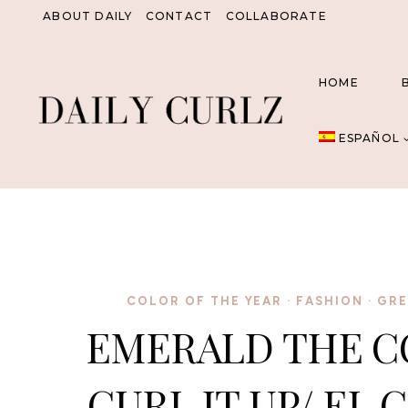
Saltar
ABOUT DAILY
CONTACT
COLLABORATE
al
Contenido
HOME
ESPAÑOL
COLOR OF THE YEAR
·
FASHION
·
GRE
EMERALD THE CO
CURL IT UP/ EL