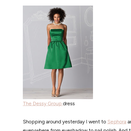
The Dessy Group
dress
Shopping around yesterday I went to
Sephora
an
everywhere from eyeshadow to nail polish. And the