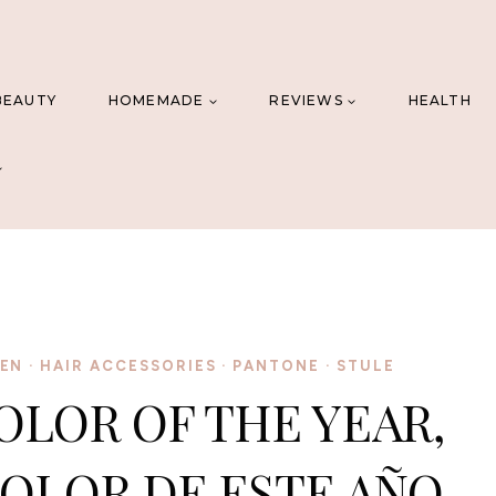
BEAUTY
HOMEMADE
REVIEWS
HEALTH
EN
·
HAIR ACCESSORIES
·
PANTONE
·
STULE
LOR OF THE YEAR,
 COLOR DE ESTE AÑO