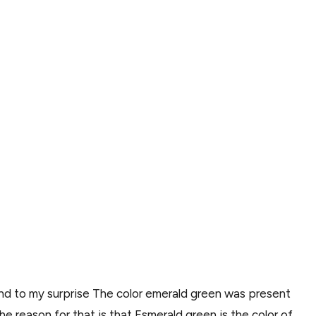
d to my surprise The color emerald green was present
 reason for that is that Esmerald green is the color of