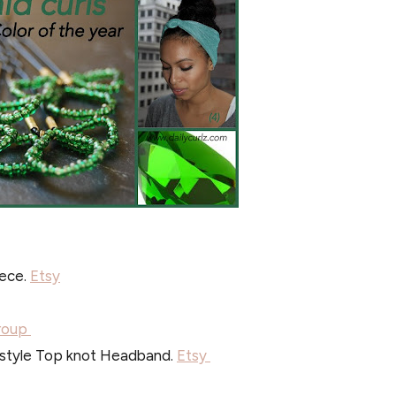
iece.
Etsy
roup
 style Top knot Headband.
Etsy