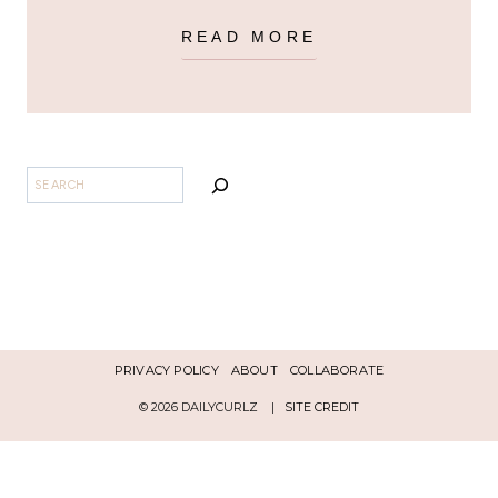
READ MORE
BUSCAR
PRIVACY POLICY
ABOUT
COLLABORATE
© 2026 DAILYCURLZ |
SITE CREDIT
Español
English