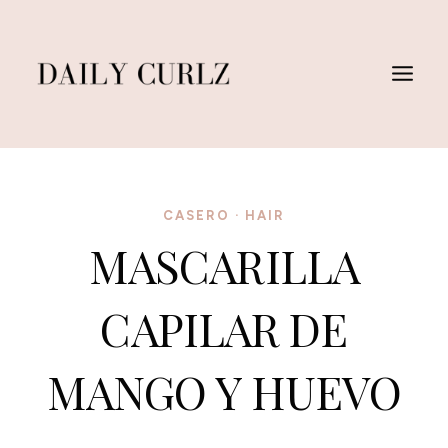
Saltar
al
Contenido
CASERO
·
HAIR
MASCARILLA
CAPILAR DE
MANGO Y HUEVO