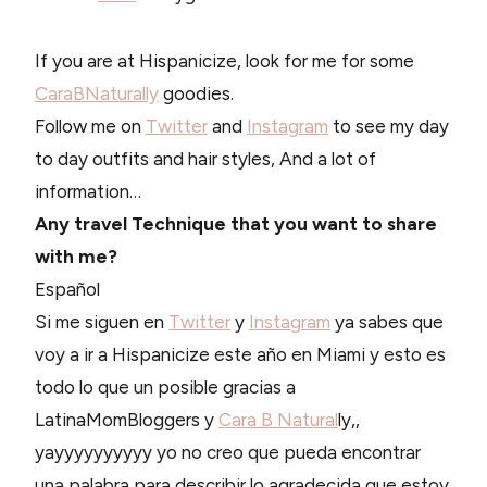
If you are at Hispanicize, look for me for some
CaraBNaturally
goodies.
Follow me on
Twitter
and
Instagram
to see my day
to day outfits and hair styles, And a lot of
information…
Any travel Technique that you want to share
with me?
Español
Si me siguen en
Twitter
y
Instagram
ya sabes que
voy a ir a Hispanicize este año en Miami y esto es
todo lo que un posible gracias a
LatinaMomBloggers y
Cara B Natural
ly,,
yayyyyyyyyyy yo no creo que pueda encontrar
una palabra para describir lo agradecida que estoy