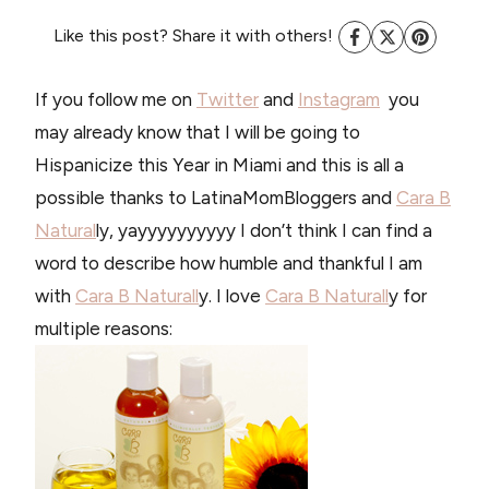
Like this post? Share it with others!
If you follow me on
Twitter
and
Instagram
you
may already know that I will be going to
Hispanicize this Year in Miami and this is all a
possible thanks to LatinaMomBloggers and
Cara B
Natural
ly, yayyyyyyyyyy I don’t think I can find a
word to describe how humble and thankful I am
with
Cara B Naturall
y. I love
Cara B Naturall
y for
multiple reasons: