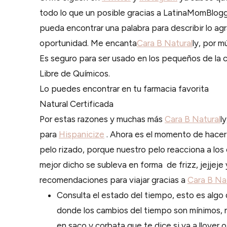
todo lo que un posible gracias a LatinaMomBlog
pueda encontrar una palabra para describir lo a
oportunidad. Me encanta
Cara B Natural
ly, por m
Es seguro para ser usado en los pequeños de la c
Libre de Químicos.
Lo puedes encontrar en tu farmacia favorita
Natural Certificada
Por estas razones y muchas más
Cara B Natural
l
para
Hispanicize
. Ahora es el momento de hacer l
pelo rizado, porque nuestro pelo reacciona a lo
mejor dicho se subleva en forma de frizz, jejjeje
recomendaciones para viajar gracias a
Cara B Na
Consulta el estado del tiempo, esto es algo q
donde los cambios del tiempo son mínimos, n
en saco y corbata que te dice si va a llover o