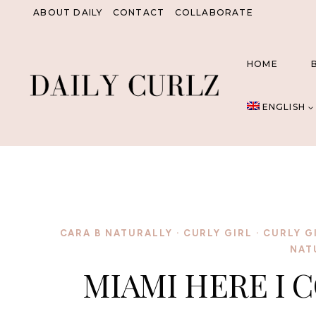
Skip
ABOUT DAILY
CONTACT
COLLABORATE
to
content
HOME
ENGLISH
CARA B NATURALLY
·
CURLY GIRL
·
CURLY G
NAT
MIAMI HERE I 