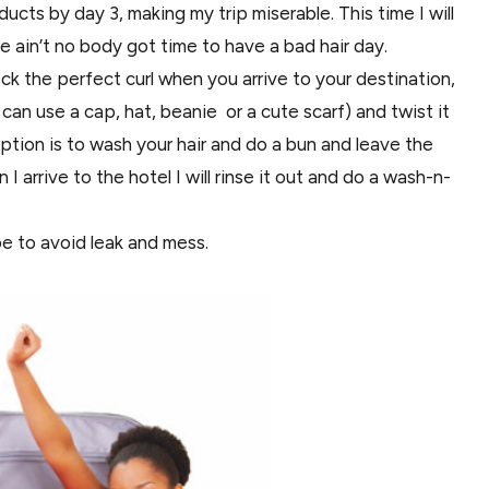
oducts by day 3, making my trip miserable. This time I will
e ain’t no body got time to have a bad hair day.
ock the perfect curl when you arrive to your destination,
an use a cap, hat, beanie or a cute scarf) and twist it
option is to wash your hair and do a bun and leave the
 I arrive to the hotel I will rinse it out and do a wash-n-
pe to avoid leak and mess.