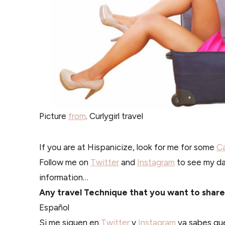
Picture
from
. Curlygirl travel
If you are at Hispanicize, look for me for some
Ca
Follow me on
Twitter
and
Instagram
to see my day
information…
Any travel Technique that you want to shar
Español
Si me siguen en
Twitter
y
Instagram
ya sabes que