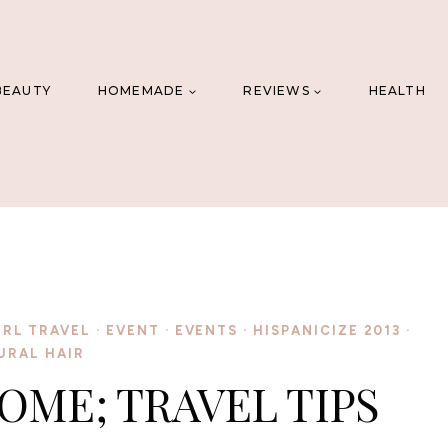
BEAUTY
HOMEMADE
REVIEWS
HEALTH
IRL TRAVEL
·
EVENT
·
EVENTS
·
HISPANICIZE 2013
·
URAL HAIR
COME; TRAVEL TIPS