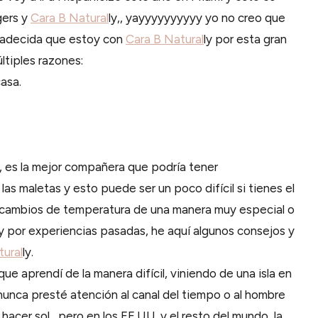
gers y
Cara B Natural
ly,, yayyyyyyyyyy yo no creo que
gradecida que estoy con
Cara B Natural
ly por esta gran
últiples razones:
asa.
y, es la mejor compañera que podría tener
as maletas y esto puede ser un poco difícil si tienes el
s cambios de temperatura de una manera muy especial o
 y por experiencias pasadas, he aquí algunos consejos y
tural
ly.
ue aprendí de la manera difícil, viniendo de una isla en
unca presté atención al canal del tiempo o al hombre
 hacer sol, pero en los EE.UU. y el resto del mundo, la