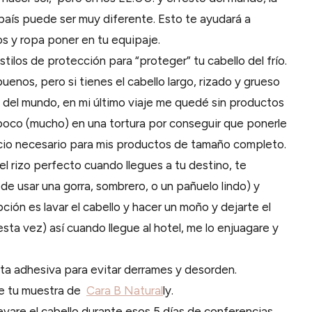
país puede ser muy diferente. Esto te ayudará a
s y ropa poner en tu equipaje.
stilos de protección para “proteger” tu cabello del frío.
nos, pero si tienes el cabello largo, rizado y grueso
 del mundo, en mi último viaje me quedé sin productos
un poco (mucho) en una tortura por conseguir que ponerle
acio necesario para mis productos de tamaño completo.
r el rizo perfecto cuando llegues a tu destino, te
e usar una gorra, sombrero, o un pañuelo lindo) y
pción es lavar el cabello y hacer un moño y dejarte el
sta vez) así cuando llegue al hotel, me lo enjuagare y
nta adhesiva para evitar derrames y desorden.
te tu muestra de
Cara B Natural
ly.
evare el cabello durante esos 5 días de conferencias,