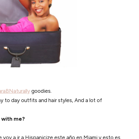
raBNaturally
goodies.
 to day outfits and hair styles, And a lot of
e with me?
 voy a ir a Hispanicize este año en Miami y esto es