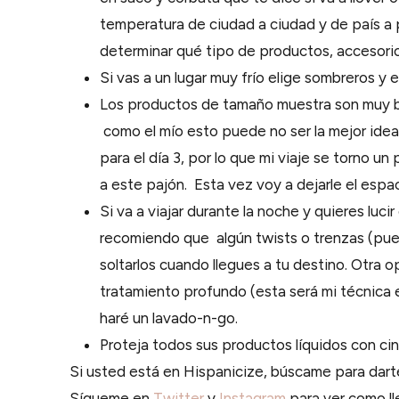
temperatura de ciudad a ciudad y de país a 
determinar qué tipo de productos, accesorio
Si vas a un lugar muy frío elige sombreros y e
Los productos de tamaño muestra son muy bue
como el mío esto puede no ser la mejor idea
para el día 3, por lo que mi viaje se torno 
a este pajón. Esta vez voy a dejarle el esp
Si va a viajar durante la noche y quieres luci
recomiendo que algún twists o trenzas (pued
soltarlos cuando llegues a tu destino. Otra o
tratamiento profundo (esta será mi técnica e
haré un lavado-n-go.
Proteja todos sus productos líquidos con ci
Si usted está en Hispanicize, búscame para dar
Sígueme en
Twitter
y
Instagram
para ver como ll