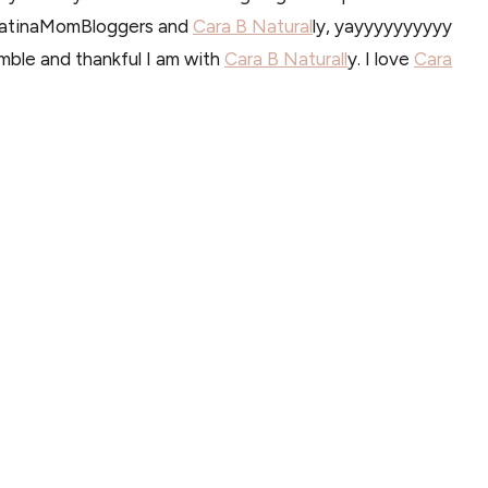
to LatinaMomBloggers and
Cara B Natural
ly, yayyyyyyyyyy
umble and thankful I am with
Cara B Naturall
y. I love
Cara