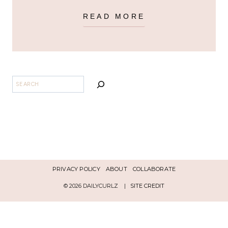
READ MORE
BUSCAR
PRIVACY POLICY
ABOUT
COLLABORATE
© 2026 DAILYCURLZ |
SITE CREDIT
Español
English