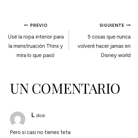
NAVEGACIÓN
PREVIO
SIGUIENTE
Usé la ropa interior para
5 cosas que nunca
DE
la menstruación Thinx y
volveré hacer jamas en
mira lo que pasó
Disney world
ENTRADAS
UN COMENTARIO
L
dice:
Pero si casi no tienes teta