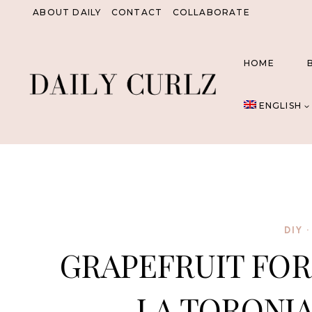
Skip
ABOUT DAILY
CONTACT
COLLABORATE
to
content
HOME
ENGLISH
DIY
GRAPEFRUIT FOR 
LA TORONJA