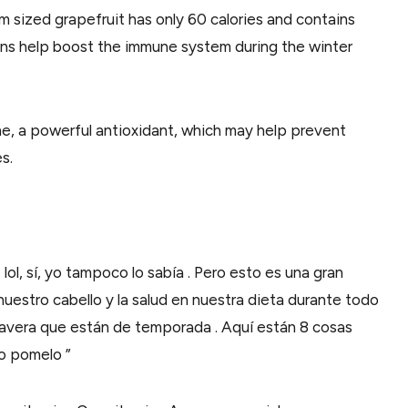
ium sized grapefruit has only 60 calories and contains
ins help boost the immune system during the winter
ne, a powerful antioxidant, which may help prevent
s.
ol, sí, yo tampoco lo sabía . Pero esto es una gran
nuestro cabello y la salud en nuestra dieta durante todo
imavera que están de temporada . Aquí están 8 cosas
so pomelo ”