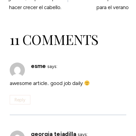
NAVIGATION
hacer crecer el cabello.
para el verano
11 COMMENTS
esme
says:
awesome article.. good job daily
Reply
georgia tejadilla
says: