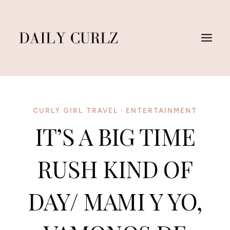
Skip
to
content
CURLY GIRL TRAVEL
·
ENTERTAINMENT
IT’S A BIG TIME
RUSH KIND OF
DAY/ MAMI Y YO,