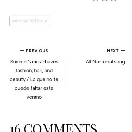
Post
#
#KoolAidBTRtour
Tags:
POST
PREVIOUS
NEXT
Summer’s must-haves
All Na-tu-ral song
NAVIGATION
fashion, hair, and
beauty / Lo que no te
puede faltar este
verano
16 COMMENTS