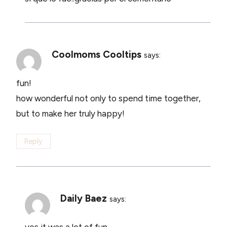
Coolmoms Cooltips
says:
fun!
how wonderful not only to spend time together,
but to make her truly happy!
Reply
Daily Baez
says:
yes it was a lot of fun