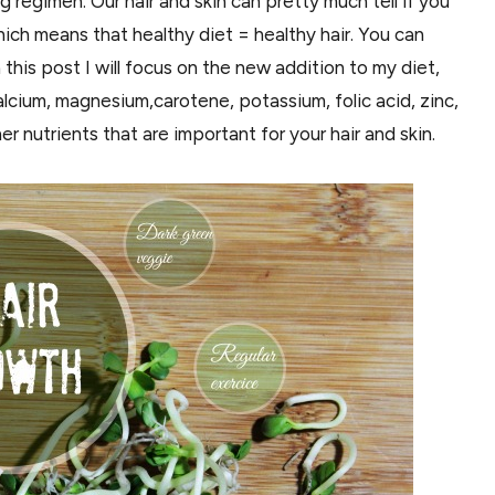
ng regimen. Our hair and skin can pretty much tell if you
which means that healthy diet = healthy hair. You can
n this post I will focus on the new addition to my diet,
n calcium, magnesium,carotene, potassium, folic acid, zinc,
er nutrients that are important for your hair and skin.