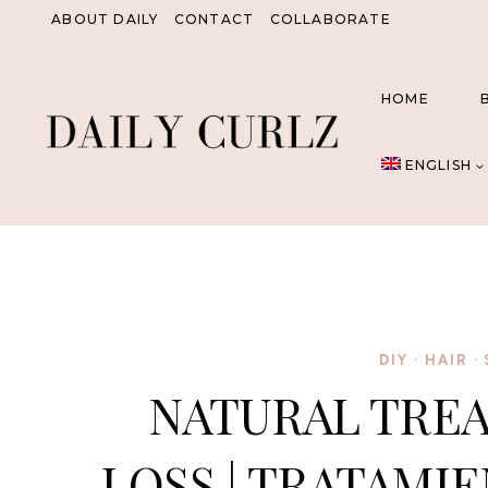
Skip
ABOUT DAILY
CONTACT
COLLABORATE
to
content
HOME
ENGLISH
DIY
·
HAIR
·
NATURAL TREA
LOSS | TRATAMI