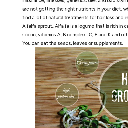
imbalance, illnesses, genetics, diet and bad styli
are not getting the right nutrients in your diet, 
find a lot of natural treatments for hair loss and i
Alfalfa sprout.. Alfalfa is a legume that is rich i
silicon, vitamins A, B complex, C, E and K and oth
You can eat the seeds, leaves or supplements.