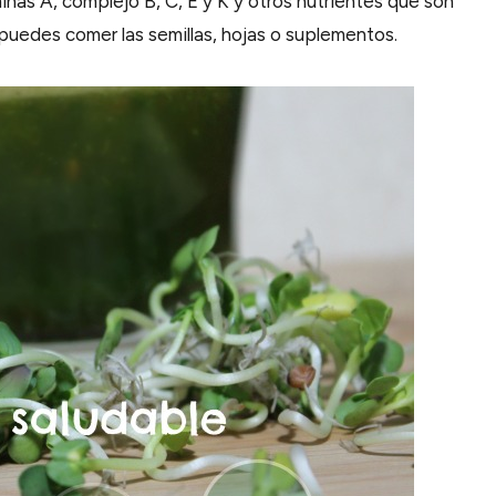
aminas A, complejo B, C, E y K y otros nutrientes que son
fa puedes comer las semillas, hojas o suplementos.