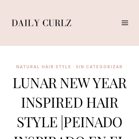
Skip
to
content
NATURAL HAIR STYLE
·
SIN CATEGORIZAR
LUNAR NEW YEAR
INSPIRED HAIR
STYLE |PEINADO