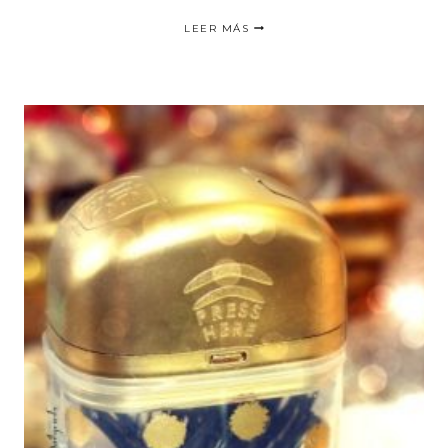
PROPIEDADES
LEER MÁS
HIDRATANTES
DEL
ACEITE
DE
SEMILLA
DE
PRACAXI