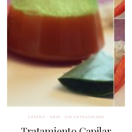
CASERO
·
HAIR
·
SIN CATEGORIZAR
Tratamiento Capilar