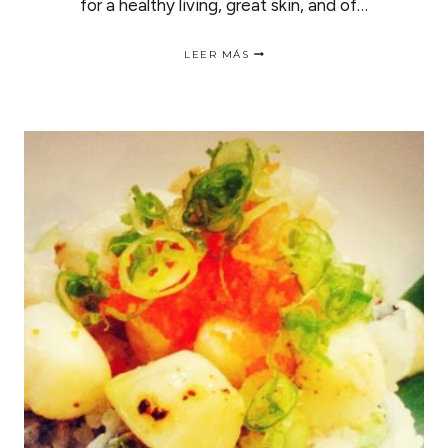
for a healthy living, great skin, and of…
3
LEER MÁS
WAYS
TO
USE
TANGERINE
FOR
HEALTHY
HAIR
|
3
FORMAS
DE
USAR
MANDARINA
EN
EL
CABELLO