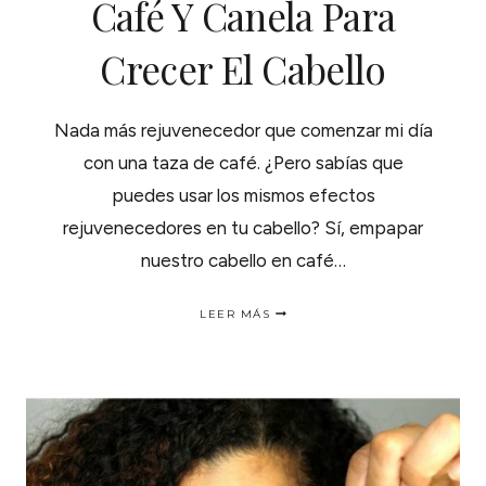
Café Y Canela Para
Crecer El Cabello
Nada más rejuvenecedor que comenzar mi día
con una taza de café. ¿Pero sabías que
puedes usar los mismos efectos
rejuvenecedores en tu cabello? Sí, empapar
nuestro cabello en café…
CHAMPÚ
LEER MÁS
BOMBA
DE
CAFÉ
Y
CANELA
PARA
CRECER
EL
CABELLO