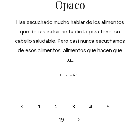
Opaco
Has escuchado mucho hablar de los alimentos
que debes incluir en tu dieta para tener un
cabello saludable. Pero casi nunca escuchamos
de esos alimentos alimentos que hacen que
tu…
ALIMENTOS
LEER MÁS
QUE
HACEN
QUE
TU
CABELLO
NAVEGACIÓN
Página
1
2
3
4
5
…
SE
VEA
anterior
OPACO
Siguiente
19
DE
página