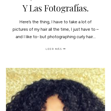
Y Las Fotografías.
Here’s the thing, I have to take a lot of
pictures of my hair all the time, I just have to –
and I like to- but photographing curly hair…
PHOTOGRAPHING
LEER MÁS
CURLY
HAIR
|
EL
CABELLO
RIZADO
Y
LAS
FOTOGRAFÍAS.