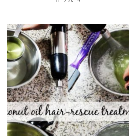
LEER MÁS
NEW
AND
RARE
HAIR
PRODUCTS
|PROBANDO
NUEVOS
PRODUCTOS
PARA
EL
CABELLO