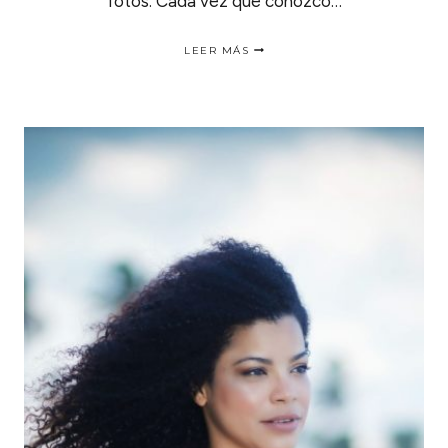
fotos. Cada vez que conozco…
TRATAMIENTO
LEER MÁS
CAPILAR
DE
ACEITE
DE
CEDRO