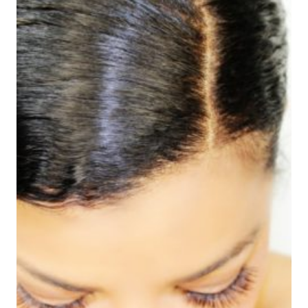
PRODUCT
LINE
|
NUEVA
LINEA
DE
SHEAMOISTURE
CON
OMEGA
3,6,9