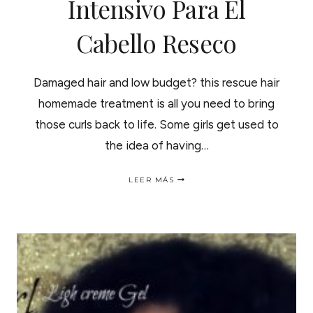
Intensivo Para El
Cabello Reseco
Damaged hair and low budget? this rescue hair
homemade treatment is all you need to bring
those curls back to life. Some girls get used to
the idea of having…
RESCUE
LEER MÁS
HAIR
HOMEMADE
TREATMENT
|
TRATAMIENTO
CASERO
INTENSIVO
PARA
EL
CABELLO
RESECO