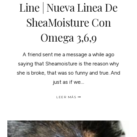
Line | Nueva Linea De
SheaMoisture Con
Omega 3,6,9
A friend sent me a message a while ago
saying that Sheamoisture is the reason why
she is broke, that was so funny and true. And
just as if we…
NEW
LEER MÁS
SHEAMOISTURE
SASHA
INCHI
OIL
AND
OMEGA
3,6,9