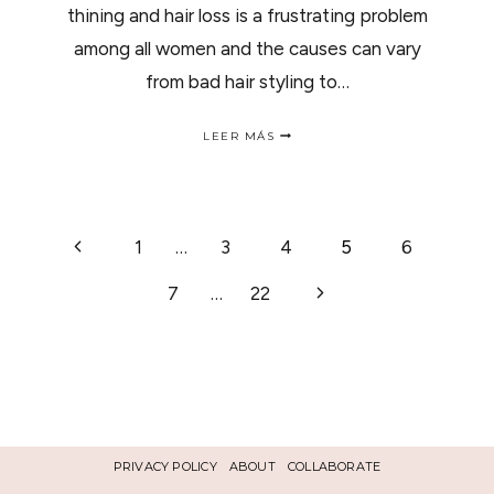
thining and hair loss is a frustrating problem
among all women and the causes can vary
from bad hair styling to…
ALL
LEER MÁS
YOU
NEED
TO
KNOW
ABOUT
NAVEGACIÓN
Página
1
…
3
4
5
6
HEREDITY
HAIR
anterior
LOSS|
Siguiente
7
…
22
DE
TODO
LO
página
QUE
NECESITAS
PÁGINA
SABER
SOBRE
LA
PERDIDA
DE
PRIVACY POLICY
ABOUT
COLLABORATE
CABELLO.