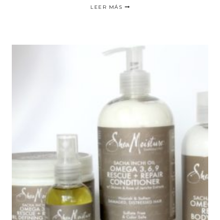
BOUNCE
LEER MÁS
CURL
LIGHT
CREME
GEL
REVIEW
|
RESEÑA
DEL
PRODUCTO
BOUNCE
CURL