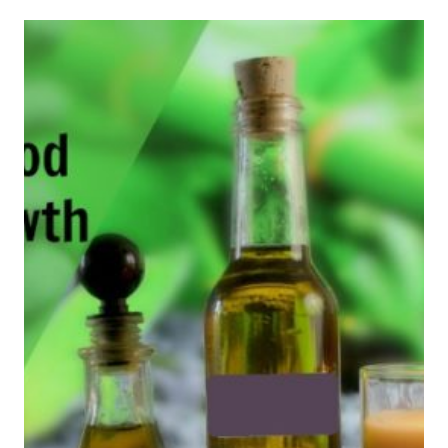
TU
CABELLO
SE
VEA
OPACO