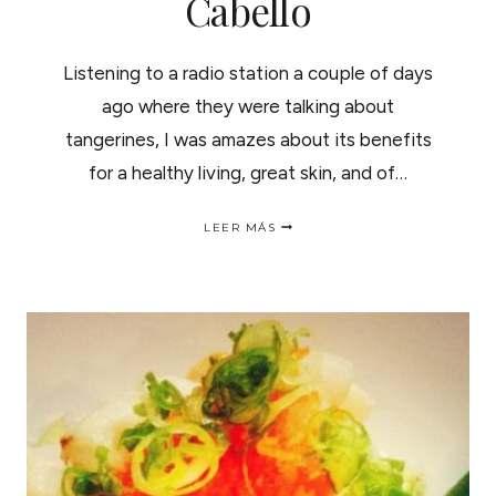
Cabello
Listening to a radio station a couple of days
ago where they were talking about
tangerines, I was amazes about its benefits
for a healthy living, great skin, and of…
3
LEER MÁS
WAYS
TO
USE
TANGERINE
FOR
HEALTHY
HAIR
|
3
FORMAS
DE
USAR
MANDARINA
EN