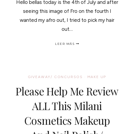
Hello bellas today is the 4th of July and after
seeing this image of Fro on the fourth I
wanted my afro out, I tried to pick my hair
out…
FROS
LEER MÁS
ON
THE
FOURTH,
4TH
OF
JULY
GIVEAWAY/ CONCURSOS
·
MAKE UP
NATURAL
HAIR
Please Help Me Review
STYLE../
ESTILOS
AFRO
ALL This Milani
DEL
4
Cosmetics Makeup
DE
JULIO