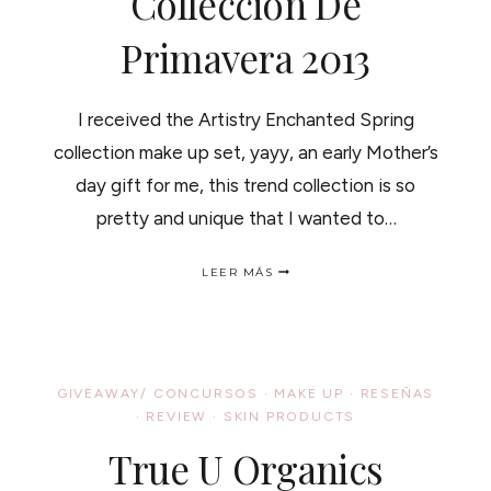
Colleccion De
Primavera 2013
I received the Artistry Enchanted Spring
collection make up set, yayy, an early Mother’s
day gift for me, this trend collection is so
pretty and unique that I wanted to…
ARTISTRY
LEER MÁS
ENCHANTED
GARDEN
SPRING
COLLECTION
/
ARTISTRY
GIVEAWAY/ CONCURSOS
·
MAKE UP
·
RESEÑAS
COLLECCION
·
REVIEW
·
SKIN PRODUCTS
DE
PRIMAVERA
True U Organics
2013