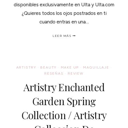
disponibles exclusivamente en Ulta y Ulta.com
¿Quieres todos los ojos postrados en ti
cuando entras en una…
LOS
LEER MÁS
BRITÁNICOS
VIENEN
Y
NOS
TRAEN
LOS
ARTISTRY
·
BEAUTY
·
MAKE UP
·
MAQUILLAJE
·
MAQUILLAJES
RESEÑAS
·
REVIEW
MODELS
OWN
Artistry Enchanted
Garden Spring
Collection / Artistry