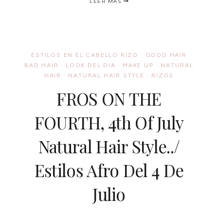
LEER MÁS
U
ORGANICS
PRODUCTS
REVIEW
AND
GIVEAWAY/
ESTILOS EN EL CABELLO RIZO
·
GOOD HAIR
RESEÑA
BAD HAIR
·
LOOK DEL DIA
·
MAKE UP
·
NATURAL
Y
HAIR
·
NATURAL HAIR STYLE
CONCURSO
·
RIZOS
DE
FROS ON THE
LOS
PRODUCTOS
TRUE
FOURTH, 4th Of July
U
ORGANICS
Natural Hair Style../
Estilos Afro Del 4 De
Julio